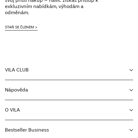
svůj příští nákup – navíc získáš přístup k
exkluzivním nabídkám, výhodám a
odměnám.
STAŇ SE ČLENEM
VILA CLUB
Můj účet
Nápověda
Sledování objednávky
Zákaznický servis
O VILA
Vrátit zde
Možnosti dodání
O nás
Průvodce velikostmi
Bestseller Business
Média
Podmínky a pravidla