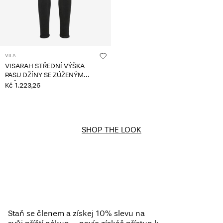
VILA
VISARAH STŘEDNÍ VÝŠKA
PASU DŽÍNY SE ZÚŽENÝM
STŘIHEM
Kč 1.223,26
SHOP THE LOOK
Staň se členem a získej 10% slevu na