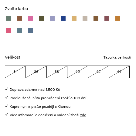
Zvolte farbu
Velikost
Tabulka velikostí
34
36
38
40
42
44
Doprava zdarma nad 1.500 Kč
Prodloužená lhůta pro vrácení zboží o 100 dní
Kupte nyní a plaťte později s Klarnou
Více informací o doručení a vrácení zboží
zde