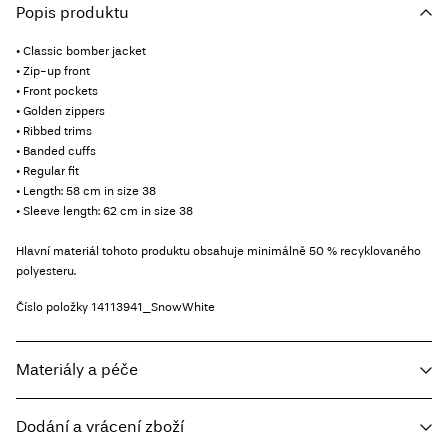
Popis produktu
• Classic bomber jacket
• Zip-up front
• Front pockets
• Golden zippers
• Ribbed trims
• Banded cuffs
• Regular fit
• Length: 58 cm in size 38
• Sleeve length: 62 cm in size 38
Hlavní materiál tohoto produktu obsahuje minimálně 50 % recyklovaného
polyesteru.
Číslo položky
14113941_SnowWhite
Materiály a péče
Dodání a vrácení zboží