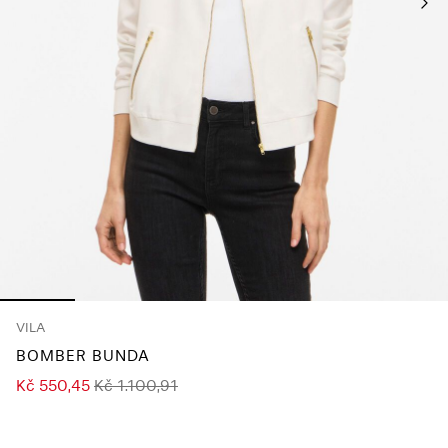
About
Us
Česko
/
čeština
VILA
BOMBER BUNDA
Kč 550,45
Kč 1.100,91