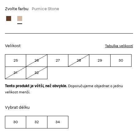
Zvolte farbu
Pumice Stone
Velikost
Tabulka velikostí
25
26
27
28
29
30
31
32
Tento produkt je větší, než obvykle.
Doporučujeme objednat o jednu
velikost menší.
Vybrat délku
30
32
34