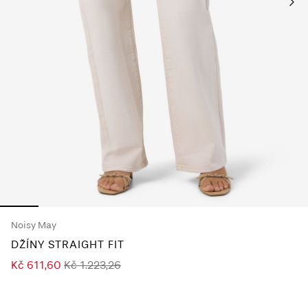
About
Us
Česko
/
čeština
Noisy May
DŽÍNY STRAIGHT FIT
Kč 611,60
Kč 1.223,26