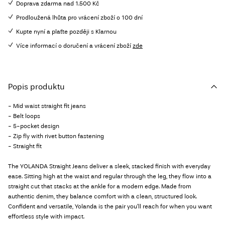
Doprava zdarma nad 1.500 Kč
Prodloužená lhůta pro vrácení zboží o 100 dní
Kupte nyní a plaťte později s Klarnou
Více informací o doručení a vrácení zboží
zde
Popis produktu
- Mid waist straight fit jeans
- Belt loops
- 5-pocket design
- Zip fly with rivet button fastening
- Straight fit
The YOLANDA Straight Jeans deliver a sleek, stacked finish with everyday
ease. Sitting high at the waist and regular through the leg, they flow into a
straight cut that stacks at the ankle for a modern edge. Made from
authentic denim, they balance comfort with a clean, structured look.
Confident and versatile, Yolanda is the pair you’ll reach for when you want
effortless style with impact.