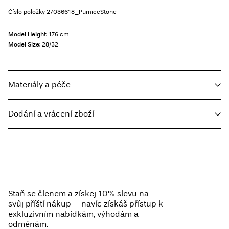
Číslo položky
27036618_PumiceStone
Model Height:
176 cm
Model Size:
28/32
Materiály a péče
Dodání a vrácení zboží
Prát v pračce při teplotě max. 40 °C v programu pro jemné prádlo
Nebělit
Home Delivery - Packeta
Kč 110,00
Nesušit v sušičce
Free from
Kč 1.500,00
Žehlit na střední teplotu
Nesušit chemicky
Staň se členem a získej 10% slevu na
svůj příští nákup – navíc získáš přístup k
Pick up at Service Point (Packeta)
Kč 110,00
exkluzivním nabídkám, výhodám a
odměnám.