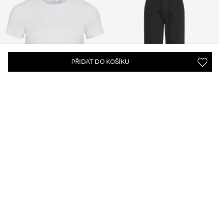
PŘIDAT DO KOŠÍKU
-20%
VILA
VILA
VIKENZA POLYAMID TRIČKO
VIKELLY VYSOKÝ PAS DŽÍNY
S KRÁTKÝM RUKÁVEM
STRAIGHT FIT
Kč 430,45
Kč 538,10
Kč 1.223,26
+9