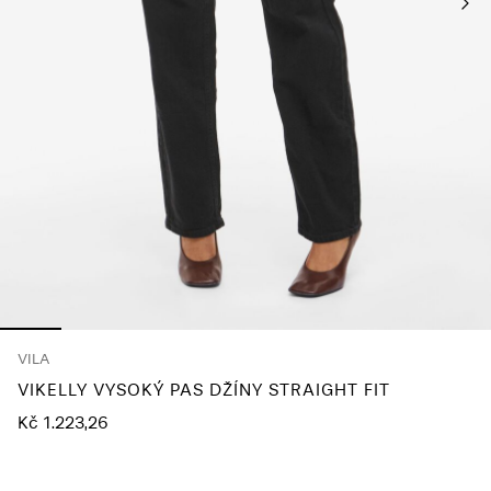
About
Us
Česko
/
čeština
VILA
VIKELLY VYSOKÝ PAS DŽÍNY STRAIGHT FIT
Kč 1.223,26