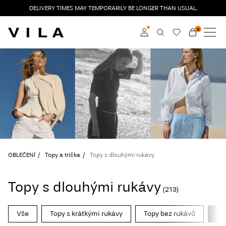
DELIVERY TIMES MAY TEMPORARILY BE LONGER THAN USUAL.
0
NOVINKY
OBLEČENÍ
Přihlásit se
TRENDY
Become a member
Learn more about VILA
VÝPRODEJ
Club
ROUGE EDIT
OBLEČENÍ
Topy a trička
Topy s dlouhými rukávy
Přihlásit
Topy s dlouhými rukávy
(213)
se
Any
Vše
Topy s krátkými rukávy
Topy bez rukávů
To
questions?