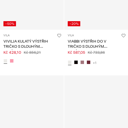
-50%
-20%
VILA
VILA
VIVILJA KULATÝ VÝSTŘIH
VIABBI VÝSTŘIH DO V
TRIČKO S DLOUHÝM
TRIČKO S DLOUHÝM
RUKÁVEM
RUKÁVEM
Kč 428,10
Kč 856,21
Kč 587,05
Kč 733,86
+1