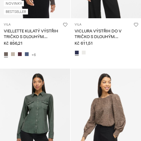
NOVINKY
BESTSELLER
VILA
VILA
VIELLETTE KULATÝ VÝSTŘIH
VICLURA VÝSTŘIH DO V
TRIČKO S DLOUHÝM
TRIČKO S DLOUHÝM
RUKÁVEM
RUKÁVEM
Kč 856,21
Kč 611,51
+6