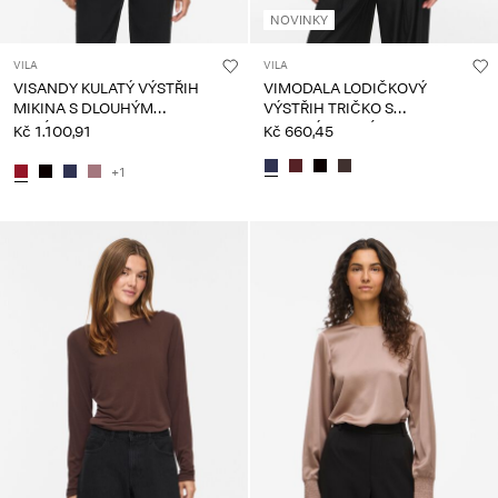
NOVINKY
VILA
VILA
VISANDY KULATÝ VÝSTŘIH
VIMODALA LODIČKOVÝ
MIKINA S DLOUHÝM
VÝSTŘIH TRIČKO S
RUKÁVEM
DLOUHÝM RUKÁVEM
Kč 1.100,91
Kč 660,45
+1