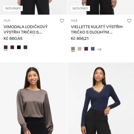
NOVINKY
NOVINKY
VILA
VILA
VIMODALA LODIČKOVÝ
VIELLETTE KULATÝ VÝSTŘIH
VÝSTŘIH TRIČKO S
TRIČKO S DLOUHÝM
DLOUHÝM RUKÁVEM
RUKÁVEM
Kč 660,45
Kč 856,21
+6