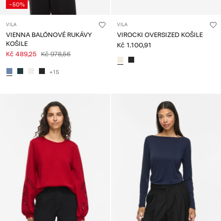
-50%
VILA
VILA
VIENNA BALÓNOVÉ RUKÁVY
VIROCKI OVERSIZED KOŠILE
KOŠILE
Kč 1.100,91
Kč 489,25
Kč 978,56
+15