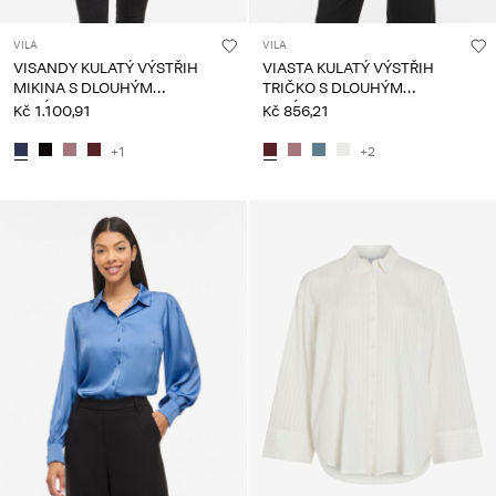
VILA
VILA
VISANDY KULATÝ VÝSTŘIH
VIASTA KULATÝ VÝSTŘIH
MIKINA S DLOUHÝM
TRIČKO S DLOUHÝM
RUKÁVEM
RUKÁVEM
Kč 1.100,91
Kč 856,21
+1
+2