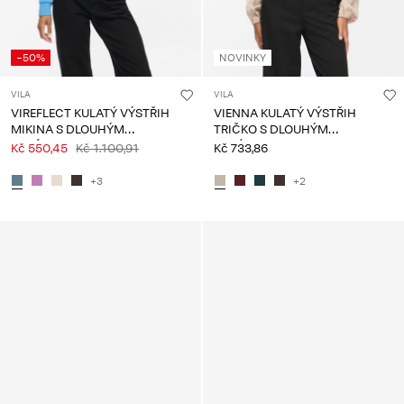
-50%
NOVINKY
VILA
VILA
VIREFLECT KULATÝ VÝSTŘIH
VIENNA KULATÝ VÝSTŘIH
MIKINA S DLOUHÝM
TRIČKO S DLOUHÝM
RUKÁVEM
RUKÁVEM
Kč 550,45
Kč 1.100,91
Kč 733,86
+3
+2