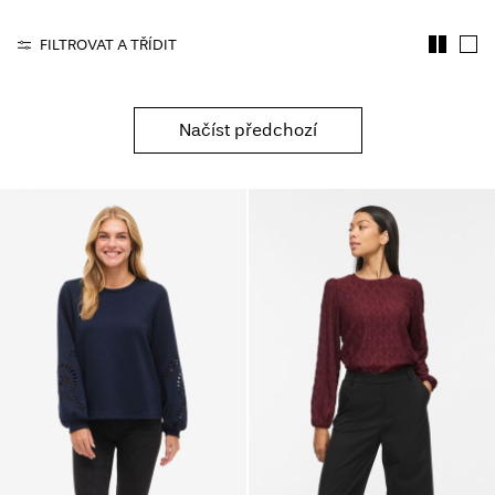
About
FILTROVAT A TŘÍDIT
Us
Česko
Načíst předchozí
/
čeština