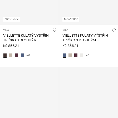
NOVINKY
NOVINKY
VILA
VILA
VIELLETTE KULATÝ VÝSTŘIH
VIELLETTE KULATÝ VÝSTŘIH
TRIČKO S DLOUHÝM
TRIČKO S DLOUHÝM
RUKÁVEM
RUKÁVEM
Kč 856,21
Kč 856,21
+6
+6