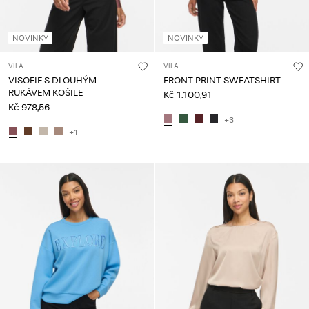
NOVINKY
NOVINKY
VILA
VILA
VISOFIE S DLOUHÝM
FRONT PRINT SWEATSHIRT
RUKÁVEM KOŠILE
Kč 1.100,91
Kč 978,56
+3
+1