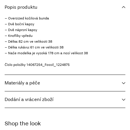
Popis produktu
– Oversized košilová bunda
– Dvě boční kapsy
– Dvě náprsní kapsy
– Knoflíky vpředu
– Délka: 82 cm ve velikosti 38
– Délka rukávu: 61 cm ve velikosti 38
– Naše modelka je vysoká 178 cm a nosí velikost 38
Číslo položky
14067254_Fossil_1224875
Materiály a péče
Dodání a vrácení zboží
Prát v pračce, poloviční náplň, krátké odstředění, 30 °C
Home Delivery - Packeta
Kč 110,00
Nebělit
Shop the look
Nesušit v sušičce
Free from
Kč 1.500,00