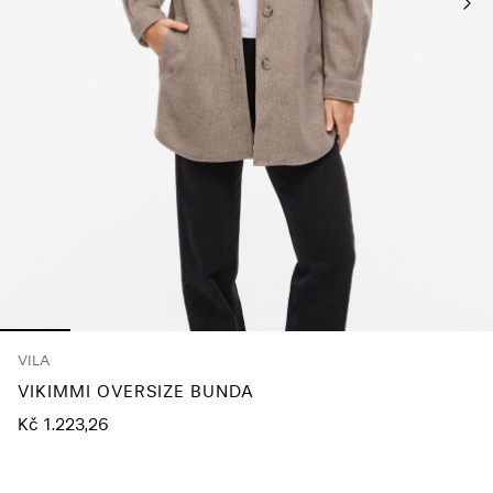
About
Us
Česko
/
čeština
VILA
VIKIMMI OVERSIZE BUNDA
Kč 1.223,26