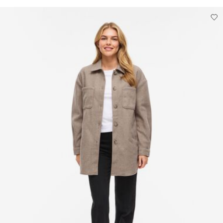
Žehlit na nízkou teplotu. Nejvyšší teplota 100 °C.
Nesušit chemicky
Pick up at Service Point (Packeta)
Kč 110,00
Sušit na šňůře
Možnosti doručení
Vrácení a výměna