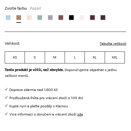
Zvolte farbu
Fossil
Velikost
Tabulka velikostí
XS
S
M
L
XL
XXL
Tento produkt je větší, než obvykle.
Doporučujeme objednat o jednu
velikost menší.
Doprava zdarma nad 1.500 Kč
Prodloužená lhůta pro vrácení zboží o 100 dní
Kupte nyní a plaťte později s Klarnou
Více informací o doručení a vrácení zboží
zde