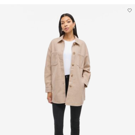
Žehlit na nízkou teplotu. Nejvyšší teplota 100 °C.
Nesušit chemicky
Pick up at Service Point (Packeta)
Kč 110,00
Sušit na šňůře
Možnosti doručení
Vrácení a výměna