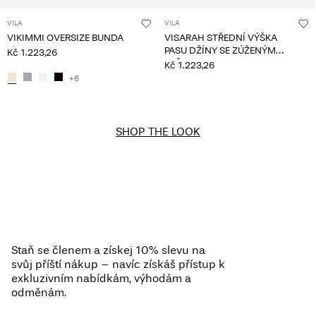
VILA
VILA
VIKIMMI OVERSIZE BUNDA
VISARAH STŘEDNÍ VÝŠKA
PASU DŽÍNY SE ZÚŽENÝM
Kč 1.223,26
STŘIHEM
Kč 1.223,26
+6
SHOP THE LOOK
Staň se členem a získej 10% slevu na
svůj příští nákup – navíc získáš přístup k
exkluzivním nabídkám, výhodám a
odměnám.