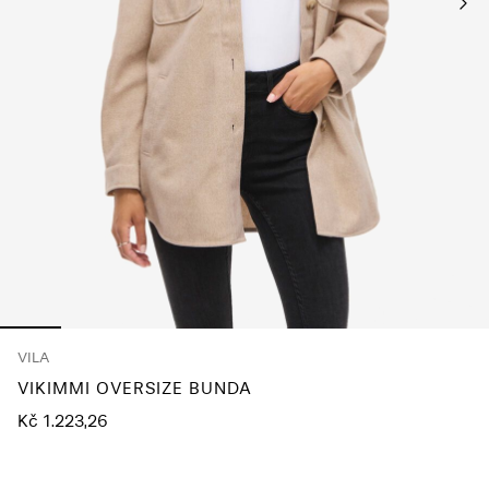
About
Us
Česko
/
čeština
VILA
VIKIMMI OVERSIZE BUNDA
Kč 1.223,26