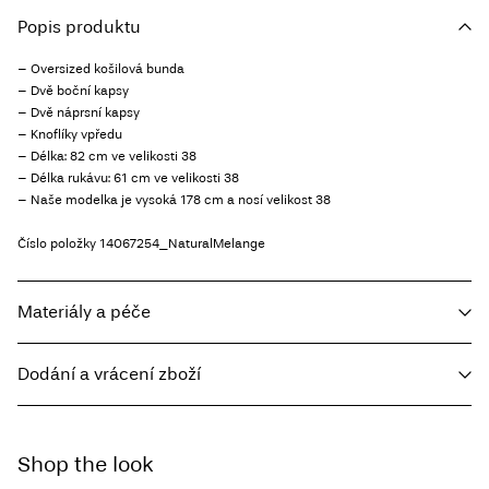
Popis produktu
– Oversized košilová bunda
– Dvě boční kapsy
– Dvě náprsní kapsy
– Knoflíky vpředu
– Délka: 82 cm ve velikosti 38
– Délka rukávu: 61 cm ve velikosti 38
– Naše modelka je vysoká 178 cm a nosí velikost 38
Číslo položky
14067254_NaturalMelange
Materiály a péče
Dodání a vrácení zboží
Prát v pračce, poloviční náplň, krátké odstředění, 30 °C
Home Delivery - Packeta
Kč 110,00
Nebělit
Shop the look
Nesušit v sušičce
Free from
Kč 1.500,00