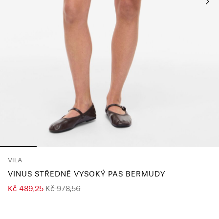
About
Us
Česko
/
čeština
VILA
VINUS STŘEDNĚ VYSOKÝ PAS BERMUDY
Kč 489,25
Kč 978,56