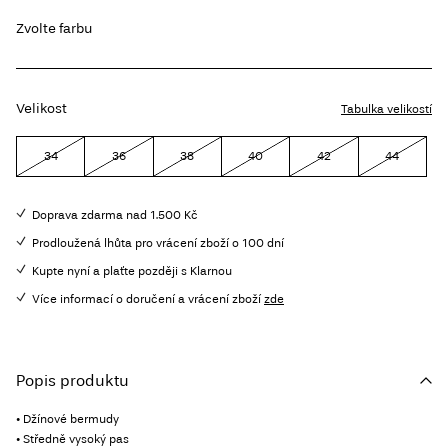
Zvolte farbu
Velikost
Tabulka velikostí
34
36
38
40
42
44
Doprava zdarma nad 1.500 Kč
Prodloužená lhůta pro vrácení zboží o 100 dní
Kupte nyní a plaťte později s Klarnou
Více informací o doručení a vrácení zboží
zde
Popis produktu
• Džínové bermudy
• Středně vysoký pas