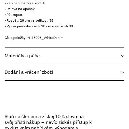
• Zapínání na zip a knoflík
• Poutka na opasek
• Pět kapes
• Rozpětí: 26 cm ve velikosti 38
• Výška předního části: 28 cm u velikosti 38
Číslo položky
14113993_WhiteDenim
Materiály a péče
Dodání a vrácení zboží
Prát v pračce při teplotě max. 40 °C v programu pro jemné prádlo
Nebělit
Home Delivery - Packeta
Kč 110,00
Nesušit v sušičce
Free from
Kč 1.500,00
Žehlit na střední teplotu
Nesušit chemicky
Staň se členem a získej 10% slevu na
Sušit na šňůře
svůj příští nákup – navíc získáš přístup k
Pick up at Service Point (Packeta)
Kč 110,00
exkluzivním nabídkám, výhodám a