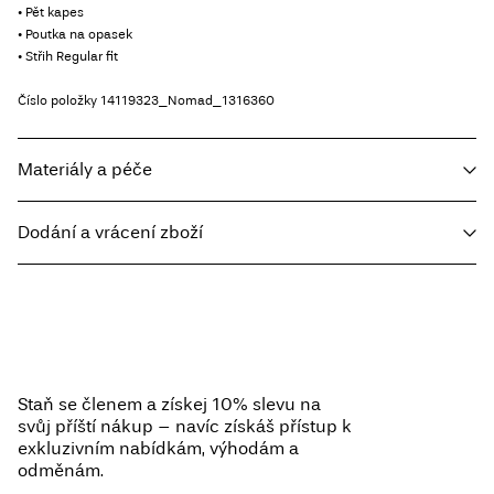
• Pět kapes
• Poutka na opasek
• Střih Regular fit
Číslo položky
14119323_Nomad_1316360
Materiály a péče
Dodání a vrácení zboží
Prát v pračce, poloviční náplň, krátké odstředění, 30 °C
Nebělit
Home Delivery - Packeta
Kč 110,00
Sušit v sušičce při nízké teplotě
Free from
Kč 1.500,00
Žehlit na nízkou teplotu. Nejvyšší teplota 100 °C.
Nesušit chemicky
Staň se členem a získej 10% slevu na
Sušit ve vodorovné poloze
svůj příští nákup – navíc získáš přístup k
Pick up at Service Point (Packeta)
Kč 110,00
exkluzivním nabídkám, výhodám a
odměnám.