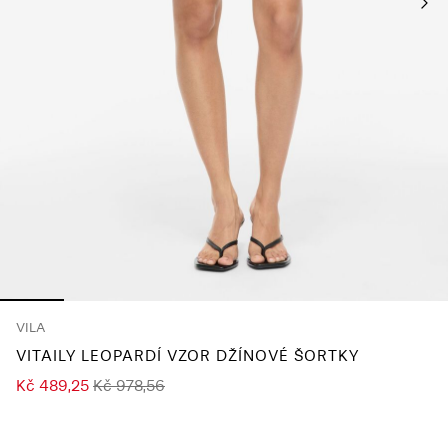
About
Us
Česko
/
čeština
VILA
VITAILY LEOPARDÍ VZOR DŽÍNOVÉ ŠORTKY
Kč 489,25
Kč 978,56