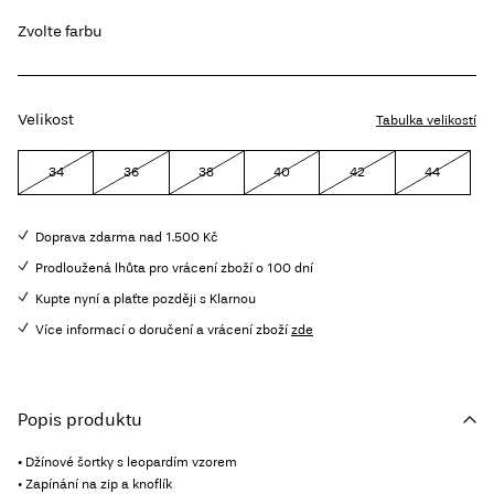
Zvolte farbu
Velikost
Tabulka velikostí
34
36
38
40
42
44
Doprava zdarma nad 1.500 Kč
Prodloužená lhůta pro vrácení zboží o 100 dní
Kupte nyní a plaťte později s Klarnou
Více informací o doručení a vrácení zboží
zde
Popis produktu
• Džínové šortky s leopardím vzorem
• Zapínání na zip a knoflík