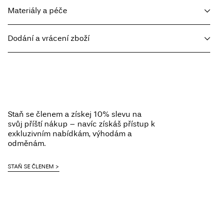
Materiály a péče
Dodání a vrácení zboží
Prát v pračce při teplotě 30 °C
Nebělit
Home Delivery - Packeta
Kč 110,00
Sušit v sušičce při nízké teplotě
Free from
Kč 1.500,00
Žehlit na nízkou teplotu. Nejvyšší teplota 100 °C.
Nesušit chemicky
Staň se členem a získej 10% slevu na
Sušit na šňůře
svůj příští nákup – navíc získáš přístup k
Pick up at Service Point (Packeta)
Kč 110,00
exkluzivním nabídkám, výhodám a
odměnám.
Možnosti doručení
STAŇ SE ČLENEM