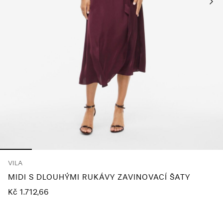
About
Us
Česko
/
čeština
VILA
MIDI S DLOUHÝMI RUKÁVY ZAVINOVACÍ ŠATY
Kč 1.712,66