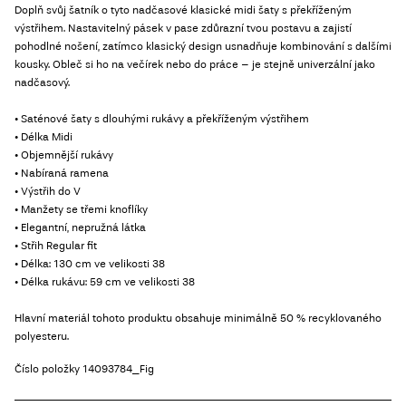
Doplň svůj šatník o tyto nadčasové klasické midi šaty s překříženým
výstřihem. Nastavitelný pásek v pase zdůrazní tvou postavu a zajistí
pohodlné nošení, zatímco klasický design usnadňuje kombinování s dalšími
kousky. Obleč si ho na večírek nebo do práce – je stejně univerzální jako
nadčasový.
• Saténové šaty s dlouhými rukávy a překříženým výstřihem
• Délka Midi
• Objemnější rukávy
• Nabíraná ramena
• Výstřih do V
• Manžety se třemi knoflíky
• Elegantní, nepružná látka
• Střih Regular fit
• Délka: 130 cm ve velikosti 38
• Délka rukávu: 59 cm ve velikosti 38
Hlavní materiál tohoto produktu obsahuje minimálně 50 % recyklovaného
polyesteru.
Číslo položky
14093784_Fig