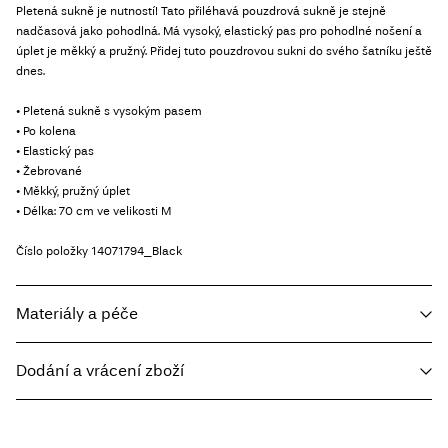
Pletená sukně je nutností! Tato přiléhavá pouzdrová sukně je stejně
nadčasová jako pohodlná. Má vysoký, elastický pas pro pohodlné nošení a
úplet je měkký a pružný. Přidej tuto pouzdrovou sukni do svého šatníku ještě
dnes.
• Pletená sukně s vysokým pasem
• Po kolena
• Elastický pas
• Žebrované
• Měkký, pružný úplet
• Délka: 70 cm ve velikosti M
Číslo položky
14071794_Black
Materiály a péče
Dodání a vrácení zboží
Prát v pračce, poloviční náplň, krátké odstředění, 30 °C
Nebělit
Home Delivery - Packeta
Kč 110,00