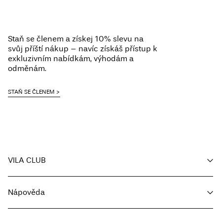
Nesušit v sušičce
Free from
Kč 1.500,00
Žehlit na nízkou teplotu. Nejvyšší teplota 100 °C.
Nesušit chemicky
Staň se členem a získej 10% slevu na
Sušit ve vodorovné poloze
svůj příští nákup – navíc získáš přístup k
Pick up at Service Point (Packeta)
Kč 110,00
exkluzivním nabídkám, výhodám a
odměnám.
Možnosti doručení
STAŇ SE ČLENEM
VILA CLUB
Vrácení a výměna
Můj účet
Nápověda
Sledování objednávky
Zákaznický servis