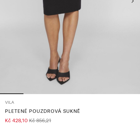
About
Us
Česko
/
čeština
VILA
PLETENÉ POUZDROVÁ SUKNĚ
Kč 428,10
Kč 856,21