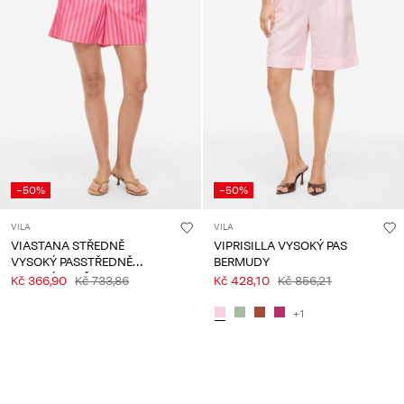
-50%
-50%
VILA
VILA
VIASTANA STŘEDNĚ
VIPRISILLA VYSOKÝ PAS
VYSOKÝ PASSTŘEDNĚ
BERMUDY
VYSOKÝ PAS ŠORTKY
Kč 366,90
Kč 733,86
Kč 428,10
Kč 856,21
+1