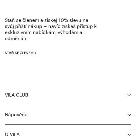
Staň se členem a získej 10% slevu na
svůj příští nákup – navíc získáš přístup k
exkluzivním nabídkám, výhodám a
odměnám.
STAŇ SE ČLENEM
VILA CLUB
Můj účet
Nápověda
Sledování objednávky
Zákaznický servis
O VILA
Vrátit zde