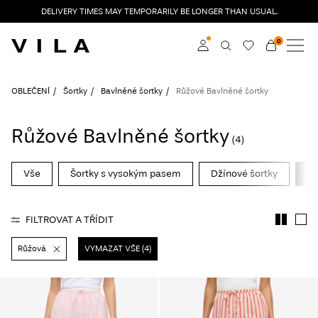
DELIVERY TIMES MAY TEMPORARILY BE LONGER THAN USUAL.
0
NOVINKY
OBLEČENÍ
Přihlásit se
OBLEČENÍ
Šortky
Bavlněné šortky
Růžové Bavlněné šortky
TRENDY
Become a member
Růžové Bavlněné šortky
(4)
Learn more about VILA
VÝPRODEJ
Club
Vše
Šortky s vysokým pasem
Džínové šortky
Ba
ROUGE EDIT
FILTROVAT A TŘÍDIT
Růžová
VYMAZAT VŠE (4)
Přihlásit
se
Any
questions?