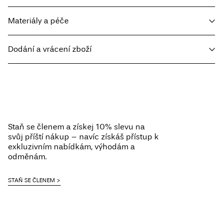
Materiály a péče
Dodání a vrácení zboží
Prát v pračce při teplotě max. 40 °C v programu pro jemné prádlo
Nebělit
Home Delivery - Packeta
Kč 110,00
Sušit v sušičce při nízké teplotě
Free from
Kč 1.500,00
Žehlit na střední teplotu
Nesušit chemicky
Staň se členem a získej 10% slevu na
Sušit na šňůře ve stínu
svůj příští nákup – navíc získáš přístup k
Pick up at Service Point (Packeta)
Kč 110,00
exkluzivním nabídkám, výhodám a
odměnám.
Možnosti doručení
STAŇ SE ČLENEM