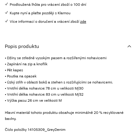
Prodloužená lhůta pro vrácení zboží o 100 dní
Kupte nyní a plaťte později s Klarnou
Více informací o doručení a vrácení zboží
zde
Popis produktu
• Džíny se středně vysokým pasem a rozšířenými nohavicemi
• Zapínání na zip a knoflík
• Pět kapes
• Poutka na opasek
• Úzký střih v oblasti boků a stehen s rozšiřujícími se nohavicemi.
• Vnitřní délka nohavice: 78 cm u velikosti M/30
• Vnitřní délka nohavice: 83 cm u velikosti M/32
• Výška pasu: 26 cm ve velikosti M
Hlavní materiál tohoto produktu obsahuje minimálně 20 % recyklované
bavlny.
Číslo položky
14105309_GreyDenim