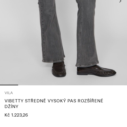
About
Us
Česko
/
čeština
VILA
VIBETTY STŘEDNĚ VYSOKÝ PAS ROZŠÍŘENÉ
DŽÍNY
Kč 1.223,26