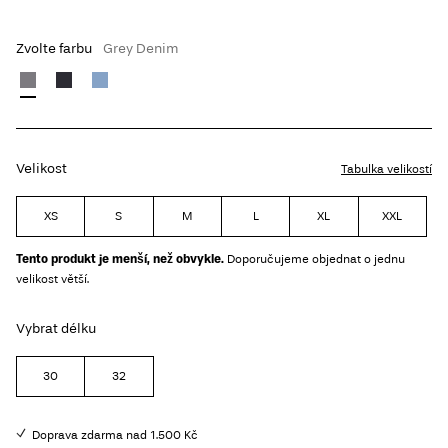
Zvolte farbu
Grey Denim
Velikost
Tabulka velikostí
XS
S
M
L
XL
XXL
Tento produkt je menší, než obvykle.
Doporučujeme objednat o jednu
velikost větší.
Vybrat délku
30
32
Doprava zdarma nad 1.500 Kč