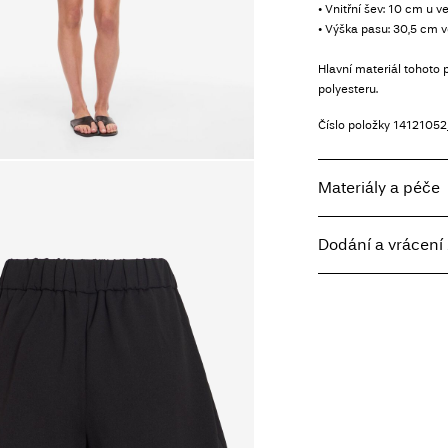
• Vnitřní šev: 10 cm u ve
• Výška pasu: 30,5 cm v
Hlavní materiál tohoto
polyesteru.
Číslo položky
14121052
Materiály a péče
Dodání a vrácení 
Prát v pračce, pol
Nebělit
Home Delivery - Pack
Nesušit v sušičce
Free from
Kč 1.500,00
Žehlit na nízkou t
Chemické čištění
Sušit na šňůře
Pick up at Service Poi