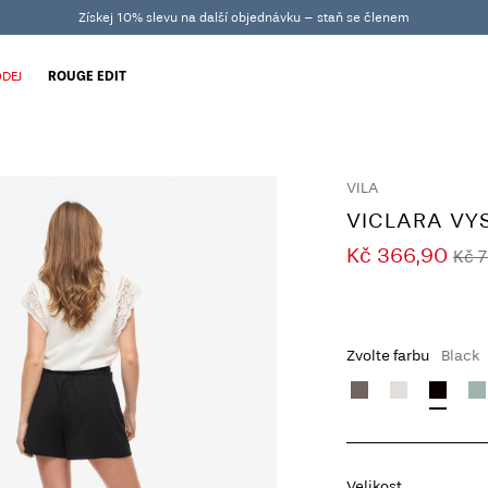
Získej 10% slevu na další objednávku – staň se členem
DEJ
ROUGE EDIT
VILA
VICLARA VY
Kč 366,90
Kč 7
Zvolte farbu
Black
Velikost