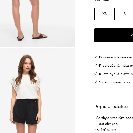
XS
S
P
Doprava zdarma nad
Prodloužená lhůta pr
Kupte nyní a plaťte p
Více informací o dor
Popis produktu
• Šortky s vysokým pa
• Elastický pas
• Boční kapsy