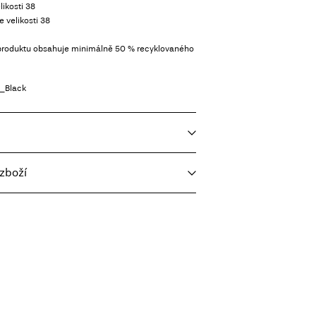
likosti 38
e velikosti 38
 produktu obsahuje minimálně 50 % recyklovaného
_Black
zboží
oviční náplň, krátké odstředění, 30 °C
eta
Kč 110,00
eplotu. Nejvyšší teplota 100 °C.
 (jakýmkoli rozpouštědlem)
nt (Packeta)
Kč 110,00