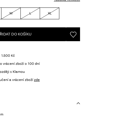
M
L
XL
ŘIDAT DO KOŠÍKU
 1.500 Kč
o vrácení zboží o 100 dní
ozději s Klarnou
učení a vrácení zboží
zde
sem