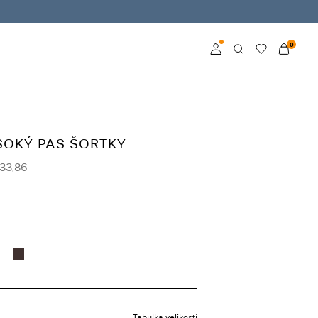
0
Přihlásit se
Become a member
SOKÝ PAS ŠORTKY
Learn more about VILA
33,86
Club
Tabulka velikostí