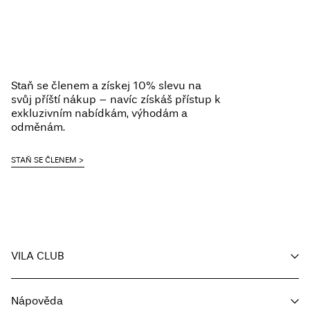
Staň se členem a získej 10% slevu na
svůj příští nákup – navíc získáš přístup k
exkluzivním nabídkám, výhodám a
odměnám.
STAŇ SE ČLENEM
VILA CLUB
Můj účet
Nápověda
Sledování objednávky