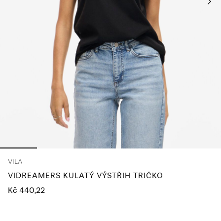
About
Us
Česko
/
čeština
VILA
VIDREAMERS KULATÝ VÝSTŘIH TRIČKO
Kč 440,22