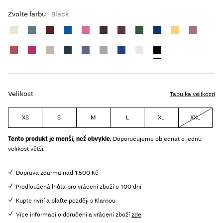
Zvolte farbu
Black
Velikost
Tabulka velikostí
XS
S
M
L
XL
XXL
Tento produkt je menší, než obvykle.
Doporučujeme objednat o jednu
velikost větší.
Doprava zdarma nad 1.500 Kč
Prodloužená lhůta pro vrácení zboží o 100 dní
Kupte nyní a plaťte později s Klarnou
Více informací o doručení a vrácení zboží
zde