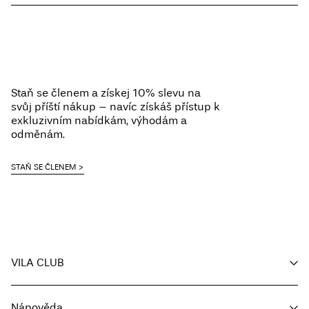
Prát v pračce při teplotě 30 °C
Nebělit
Home Delivery - Packeta
Kč 110,00
Nesušit v sušičce
Free from
Kč 1.500,00
Žehlit na nízkou teplotu. Nejvyšší teplota 100 °C.
Nesušit chemicky
Staň se členem a získej 10% slevu na
Sušit na šňůře
svůj příští nákup – navíc získáš přístup k
Pick up at Service Point (Packeta)
Kč 110,00
exkluzivním nabídkám, výhodám a
odměnám.
Možnosti doručení
STAŇ SE ČLENEM
VILA CLUB
Vrácení a výměna
Můj účet
Nápověda