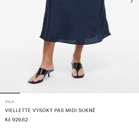
About
Us
Česko
/
čeština
VILA
VIELLETTE VYSOKÝ PAS MIDI SUKNĚ
Kč 929,62