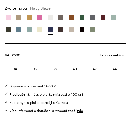
Zvolte farbu
Navy Blazer
Velikost
Tabulka velikostí
34
36
38
40
42
44
Doprava zdarma nad 1.500 Kč
Prodloužená lhůta pro vrácení zboží o 100 dní
Kupte nyní a plaťte později s Klarnou
Více informací o doručení a vrácení zboží
zde