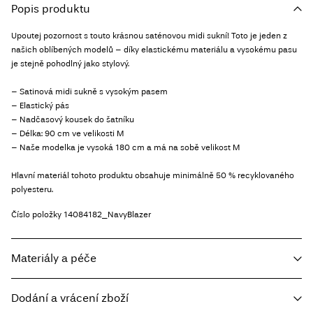
Popis produktu
Upoutej pozornost s touto krásnou saténovou midi sukní! Toto je jeden z
našich oblíbených modelů – díky elastickému materiálu a vysokému pasu
je stejně pohodlný jako stylový.
– Satinová midi sukně s vysokým pasem
– Elastický pás
– Nadčasový kousek do šatníku
– Délka: 90 cm ve velikosti M
– Naše modelka je vysoká 180 cm a má na sobě velikost M
Hlavní materiál tohoto produktu obsahuje minimálně 50 % recyklovaného
polyesteru.
Číslo položky
14084182_NavyBlazer
Materiály a péče
Dodání a vrácení zboží