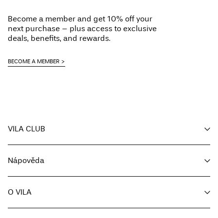
Do not dry clean
Become a member and get 10% off your
Line dry
next purchase – plus access to exclusive
Pick up at Service Point (Packeta)
Kč 110,00
deals, benefits, and rewards.
Možnosti doručení
BECOME A MEMBER
VILA CLUB
Vrácení a výměna
Můj účet
Nápověda
Sledování objednávky
Zákaznický servis
O VILA
Vrátit zde
Možnosti dodání
O nás