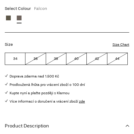
Select Colour
Falcon
Size
Size Chart
34
36
38
40
42
44
Doprava zdarma nad 1.500 Kč
Prodloužená lhůta pro vrácení zboží o 100 dní
Kupte nyní a plaťte později s Klarnou
Více informací o doručení a vrácení zboží
zde
Product Description