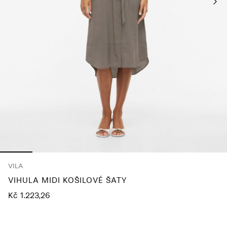
About
Us
Česko
/
čeština
VILA
VIHULA MIDI KOŠILOVÉ ŠATY
Kč 1.223,26