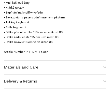
• Midi košilové šaty
• Krátké rukávy
• Zapínání na knoflíky vpředu
• Zavazování v pase s odnímatelným páskem
• Rukávy k vyhrnutí
• Střih Regular fit
• Délka předního dílu: 118 cm ve velikosti 38
• Délka zadní části: 125 cm u velikosti 38
• Délka rukávu: 18 cm ve velikosti 38
Article Number
14111774_Falcon
Materials and Care
Delivery & Returns
Machine wash, half load, short spin cycle at 30°C
Do not bleach
Home Delivery - Packeta
Kč 110,00
Do not tumble dry
Free from
Kč 1.500,00
Low temp. iron. Highest temp. 100°C