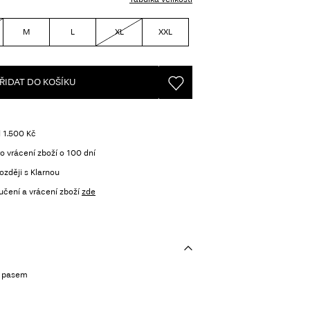
M
L
XL
XXL
ŘIDAT DO KOŠÍKU
 1.500 Kč
o vrácení zboží o 100 dní
ozději s Klarnou
učení a vrácení zboží
zde
m pasem