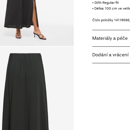
• Střih Regular fit
• Délka: 100 cm ve veli
Číslo položky
14118566
Materiály a péče
Dodání a vrácení 
Prát v pračce, pol
Nebělit
Home Delivery - Pack
Nesušit v sušičce
Free from
Kč 1.500,00
Žehlit na nízkou t
Nesušit chemick
Sušit na šňůře ve 
Pick up at Service Poi