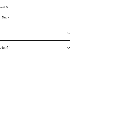
kosti M
_Black
zboží
oviční náplň, krátké odstředění, 30 °C
eta
Kč 110,00
eplotu. Nejvyšší teplota 100 °C.
y
stínu
nt (Packeta)
Kč 110,00
Možnosti doručení