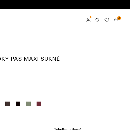
0
Přihlásit se
Become a member
OKÝ PAS MAXI SUKNĚ
Learn more about VILA
Club
Tabulka velikostí