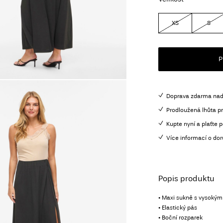
XS
S
P
Doprava zdarma nad
Prodloužená lhůta pr
Kupte nyní a plaťte p
Více informací o dor
Popis produktu
• Maxi sukně s vysoký
• Elastický pás
• Boční rozparek