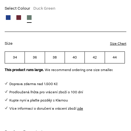
Select Colour
Duck Green
Size
Size Chart
34
36
38
40
42
44
This product runs large.
We recommend ordering one size smaller.
Doprava zdarma nad 1.500 Kč
Prodloužená lhůta pro vrácení zboží o 100 dní
Kupte nyní a plaťte později s Klarnou
Více informací o doručení a vrácení zboží
zde