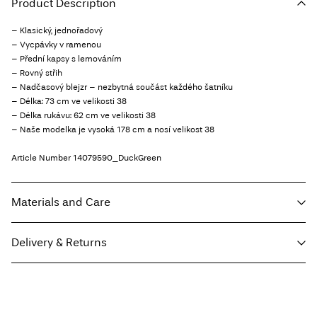
Product Description
– Klasický, jednořadový
– Vycpávky v ramenou
– Přední kapsy s lemováním
– Rovný střih
– Nadčasový blejzr – nezbytná součást každého šatníku
– Délka: 73 cm ve velikosti 38
– Délka rukávu: 62 cm ve velikosti 38
– Naše modelka je vysoká 178 cm a nosí velikost 38
Article Number
14079590_DuckGreen
Materials and Care
Delivery & Returns
Machine wash, half load, short spin cycle at 40°C
Do not bleach
Home Delivery - Packeta
Kč 110,00
Do not tumble dry
Free from
Kč 1.500,00