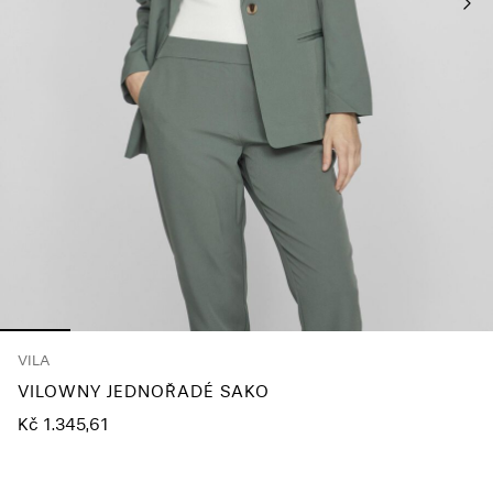
About
Us
Česko
/
čeština
VILA
VILOWNY JEDNOŘADÉ SAKO
Kč 1.345,61