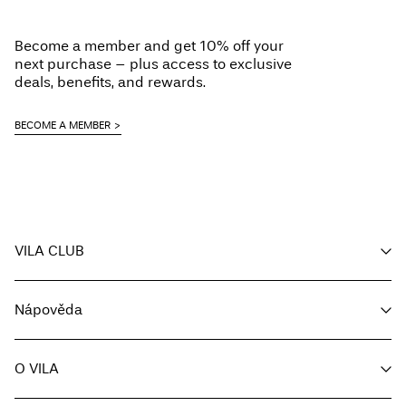
Iron on medium heat settings
Dry clean (any solvent)
Become a member and get 10% off your
Line dry
next purchase – plus access to exclusive
Pick up at Service Point (Packeta)
Kč 110,00
deals, benefits, and rewards.
Možnosti doručení
BECOME A MEMBER
VILA CLUB
Vrácení a výměna
Můj účet
Nápověda
Sledování objednávky
Zákaznický servis
O VILA
Vrátit zde
Možnosti dodání
O nás