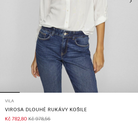
About
Us
Česko
/
čeština
VILA
VIROSA DLOUHÉ RUKÁVY KOŠILE
Kč 782,80
Kč 978,56