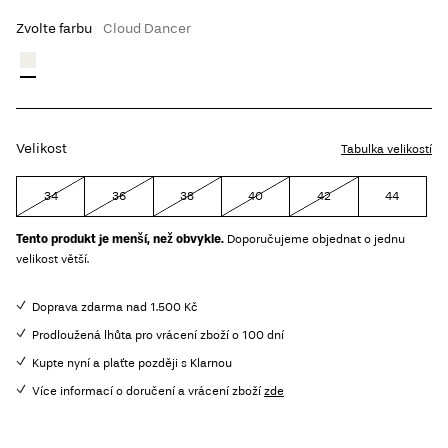
Zvolte farbu
Cloud Dancer
Velikost
Tabulka velikostí
34
36
38
40
42
44
Tento produkt je menší, než obvykle.
Doporučujeme objednat o jednu
velikost větší.
Doprava zdarma nad 1.500 Kč
Prodloužená lhůta pro vrácení zboží o 100 dní
Kupte nyní a plaťte později s Klarnou
Více informací o doručení a vrácení zboží
zde