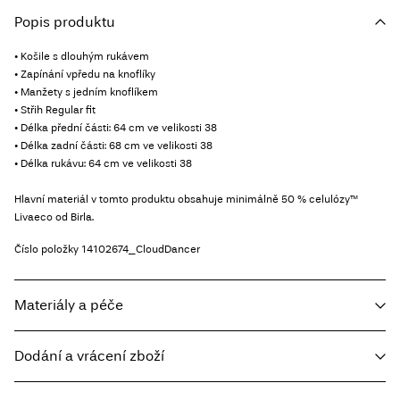
Popis produktu
• Košile s dlouhým rukávem
• Zapínání vpředu na knoflíky
• Manžety s jedním knoflíkem
• Střih Regular fit
• Délka přední části: 64 cm ve velikosti 38
• Délka zadní části: 68 cm ve velikosti 38
• Délka rukávu: 64 cm ve velikosti 38
Hlavní materiál v tomto produktu obsahuje minimálně 50 % celulózy™
Livaeco od Birla.
Číslo položky
14102674_CloudDancer
Materiály a péče
Dodání a vrácení zboží
Prát v pračce při teplotě 30 °C