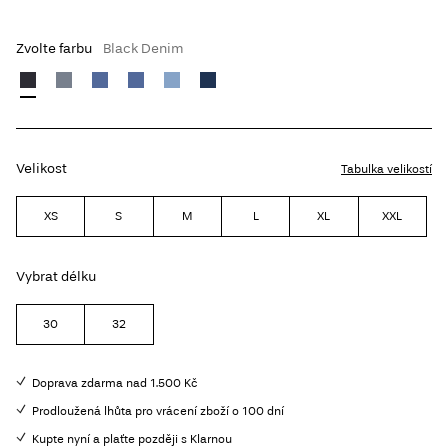
Zvolte farbu
Black Denim
Velikost
Tabulka velikostí
XS
S
M
L
XL
XXL
Vybrat délku
30
32
Doprava zdarma nad 1.500 Kč
Prodloužená lhůta pro vrácení zboží o 100 dní
Kupte nyní a plaťte později s Klarnou