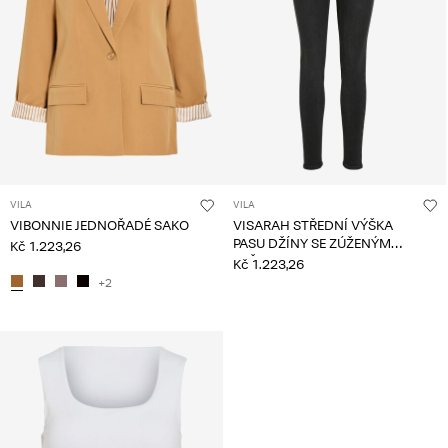
VILA
VILA
VIBONNIE JEDNOŘADÉ SAKO
VISARAH STŘEDNÍ VÝŠKA
PASU DŽÍNY SE ZÚŽENÝM
Kč 1.223,26
STŘIHEM
Kč 1.223,26
+2