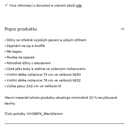
Více informací o doručení a vrácení zboží
zde
Popis produktu
• Džíny se středně vysokým pasem a úzkým střihem
• Zapínání na zip a knoflík
• Pět kapes
• Poutka na opasek
• Pohodlné džíny s elastanem
• Úzké přes boky a stehna se zúženými nohavicemi
• Vnitřní délka nohavice: 73 cm ve velikosti M/30
• Vnitřní délka nohavice: 78 cm ve velikosti M/32
• Výška pasu: 24,5 cm ve velikosti M
Hlavní materiál tohoto produktu obsahuje minimálně 20 % recyklované
bavlny.
Číslo položky
14108874_BlackDenim