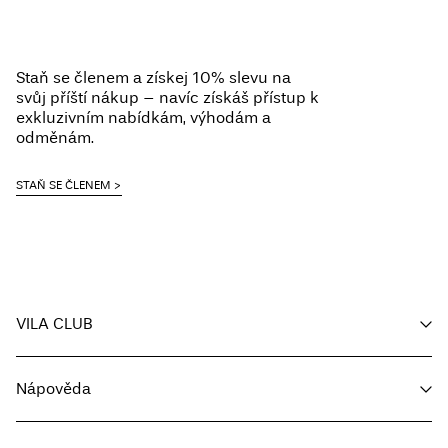
Staň se členem a získej 10% slevu na
svůj příští nákup – navíc získáš přístup k
exkluzivním nabídkám, výhodám a
odměnám.
STAŇ SE ČLENEM
VILA CLUB
Můj účet
Nápověda
Sledování objednávky
Zákaznický servis