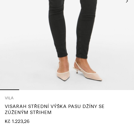
About
Us
Česko
/
čeština
VILA
VISARAH STŘEDNÍ VÝŠKA PASU DŽÍNY SE
ZÚŽENÝM STŘIHEM
Kč 1.223,26