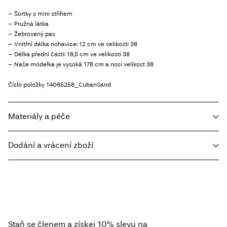
– Šortky s mini střihem
– Pružná látka
– Žebrovaný pas
– Vnitřní délka nohavice: 12 cm ve velikosti 38
– Délka přední části: 18,5 cm ve velikosti 38
– Naše modelka je vysoká 178 cm a nosí velikost 38
Číslo položky
14065258_CubanSand
Materiály a péče
Dodání a vrácení zboží
Prát v pračce při teplotě max. 40 °C v programu pro jemné prádlo
Nebělit
Home Delivery - Packeta
Kč 110,00
Nesušit v sušičce
Free from
Kč 1.500,00
Nežehlit
Nesušit chemicky
Staň se členem a získej 10% slevu na