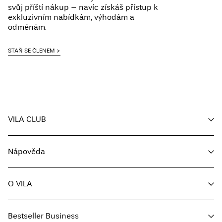
svůj příští nákup – navíc získáš přístup k
Pick up at Service Point (Packeta)
Kč 110,00
exkluzivním nabídkám, výhodám a
odměnám.
Možnosti doručení
STAŇ SE ČLENEM
VILA CLUB
Vrácení a výměna
Můj účet
Nápověda
Sledování objednávky
Zákaznický servis
O VILA
Vrátit zde
Možnosti dodání
O nás
Průvodce velikostmi
Bestseller Business
Média