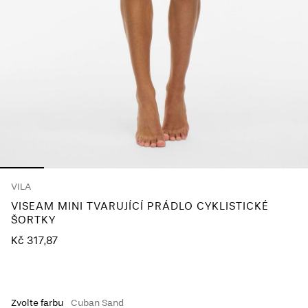
About
Us
Česko
/
čeština
VILA
VISEAM MINI TVARUJÍCÍ PRÁDLO CYKLISTICKÉ
ŠORTKY
Kč 317,87
Zvolte farbu
Cuban Sand