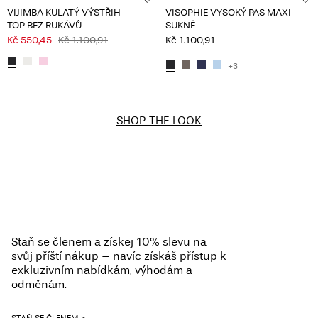
VIJIMBA KULATÝ VÝSTŘIH
VISOPHIE VYSOKÝ PAS MAXI
TOP BEZ RUKÁVŮ
SUKNĚ
Kč 550,45
Kč 1.100,91
Kč 1.100,91
+3
SHOP THE LOOK
Staň se členem a získej 10% slevu na
svůj příští nákup – navíc získáš přístup k
exkluzivním nabídkám, výhodám a
odměnám.
STAŇ SE ČLENEM