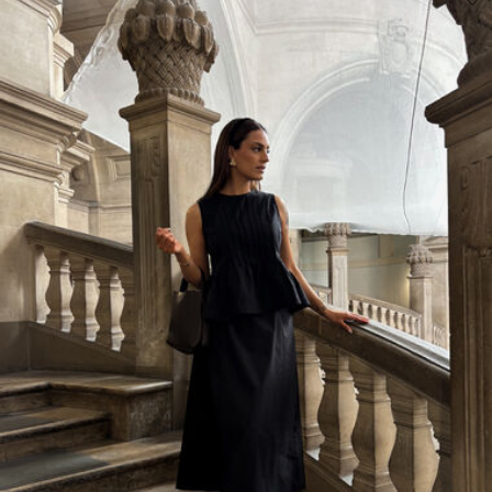
Sušit na šňůře
Pick up at Service Point (Packeta)
Kč 110,00
Možnosti doručení
Vrácení a výměna