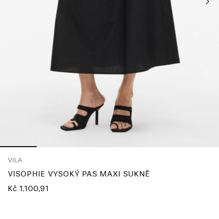
About
Us
Česko
/
čeština
VILA
VISOPHIE VYSOKÝ PAS MAXI SUKNĚ
Kč 1.100,91