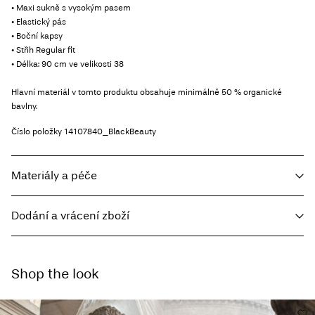
• Maxi sukně s vysokým pasem
• Elastický pás
• Boční kapsy
• Střih Regular fit
• Délka: 90 cm ve velikosti 38
Hlavní materiál v tomto produktu obsahuje minimálně 50 % organické
bavlny.
Číslo položky
14107840_BlackBeauty
Materiály a péče
Dodání a vrácení zboží
Prát v pračce při teplotě 30 °C
Nebělit
Home Delivery - Packeta
Kč 110,00
Nesušit v sušičce
Shop the look
Free from
Kč 1.500,00
Žehlit na nízkou teplotu. Nejvyšší teplota 100 °C.
Nesušit chemicky