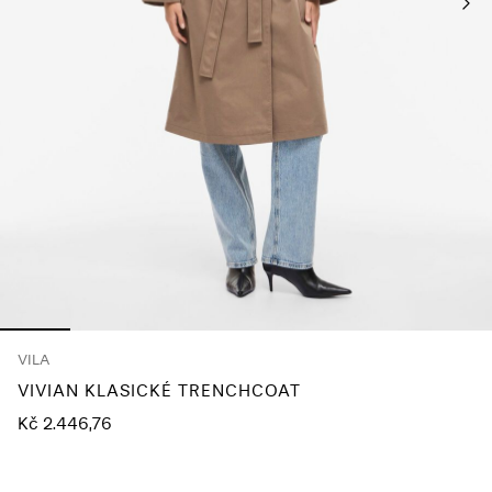
About
Us
Česko
/
čeština
VILA
VIVIAN KLASICKÉ TRENCHCOAT
Kč 2.446,76