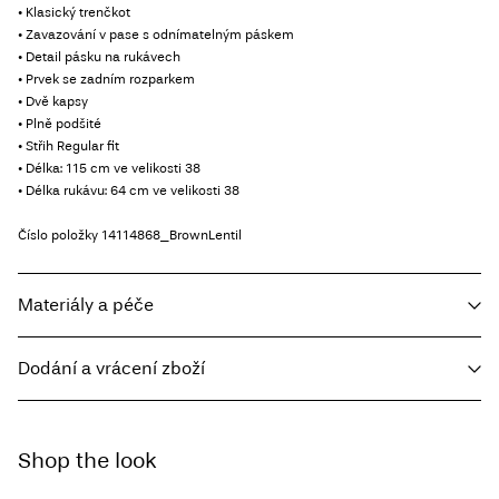
• Klasický trenčkot
• Zavazování v pase s odnímatelným páskem
• Detail pásku na rukávech
• Prvek se zadním rozparkem
• Dvě kapsy
• Plně podšité
• Střih Regular fit
• Délka: 115 cm ve velikosti 38
• Délka rukávu: 64 cm ve velikosti 38
Číslo položky
14114868_BrownLentil
Materiály a péče
Dodání a vrácení zboží
Prát v pračce, poloviční náplň, krátké odstředění, 30 °C
Nebělit
Home Delivery - Packeta
Kč 110,00
Sušit v sušičce při nízké teplotě
Shop the look
Free from
Kč 1.500,00
Žehlit na střední teplotu