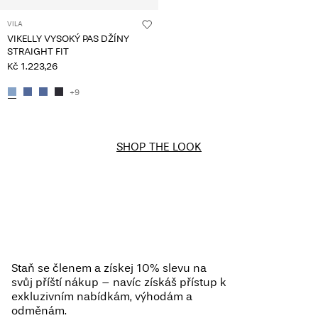
VILA
VIKELLY VYSOKÝ PAS DŽÍNY
STRAIGHT FIT
Kč 1.223,26
+9
SHOP THE LOOK
Staň se členem a získej 10% slevu na
svůj příští nákup – navíc získáš přístup k
exkluzivním nabídkám, výhodám a
odměnám.