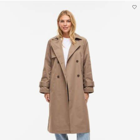
Nesušit chemicky
Sušit na šňůře
Pick up at Service Point (Packeta)
Kč 110,00
Možnosti doručení
Vrácení a výměna