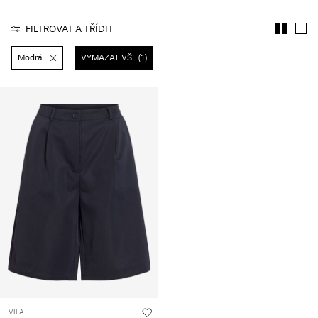
About
FILTROVAT A TŘÍDIT
Us
Modrá
VYMAZAT VŠE (1)
Česko
/
čeština
VILA