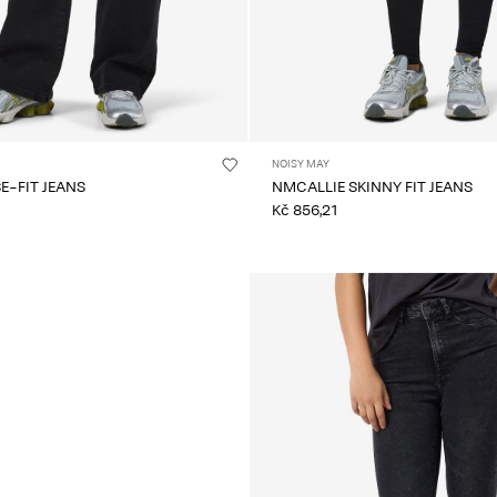
NOISY MAY
E-FIT JEANS
NMCALLIE SKINNY FIT JEANS
Kč 856,21
m