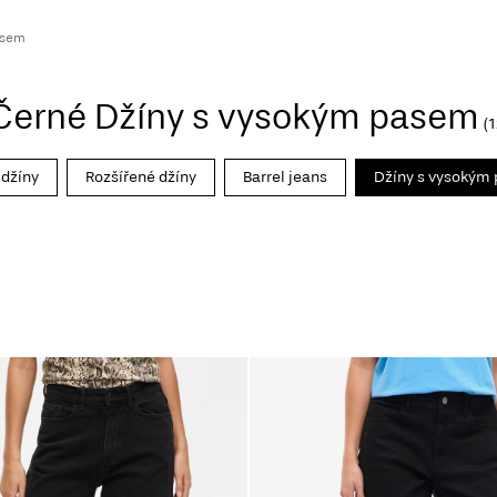
asem
Černé Džíny s vysokým pasem
(1
 džíny
Rozšířené džíny
Barrel jeans
Džíny s vysokým