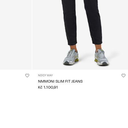
NOISY MAY
NMMONI SLIM FIT JEANS
Kč 1.100,91