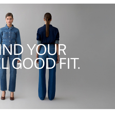
ot01_wk36_02-09-25_fit-guide
_wk36_02-09-25_jeans