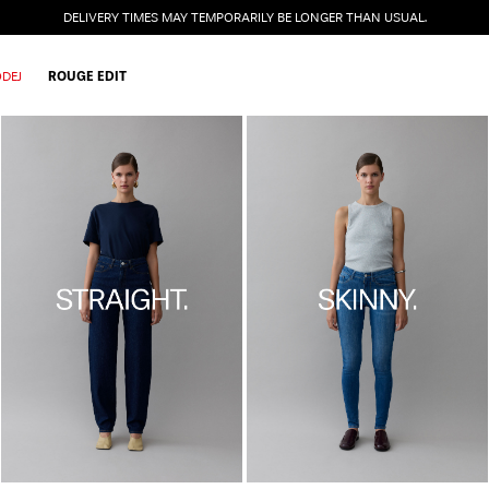
DELIVERY TIMES MAY TEMPORARILY BE LONGER THAN USUAL.
DEJ
ROUGE EDIT
vl-ce-wk36-02-09-25-
vl-ce-wk36-02-09-25-
straight
skinny