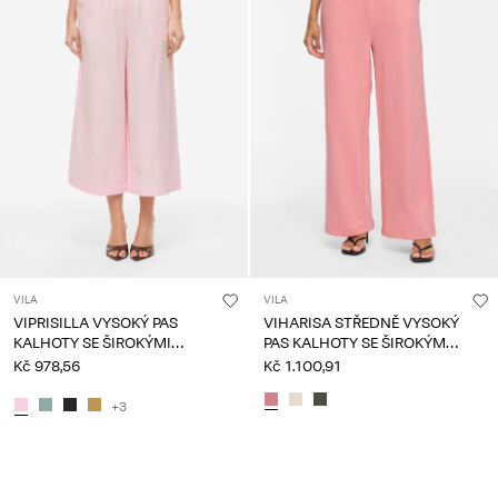
VILA
VILA
VIPRISILLA VYSOKÝ PAS
VIHARISA STŘEDNĚ VYSOKÝ
KALHOTY SE ŠIROKÝMI
PAS KALHOTY SE ŠIROKÝMI
NOHAVICEMI
NOHAVICEMI
Kč 978,56
Kč 1.100,91
+3