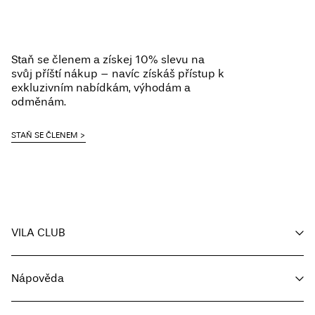
Staň se členem a získej 10% slevu na
svůj příští nákup – navíc získáš přístup k
exkluzivním nabídkám, výhodám a
odměnám.
STAŇ SE ČLENEM
VILA CLUB
Můj účet
Nápověda
Sledování objednávky
Zákaznický servis