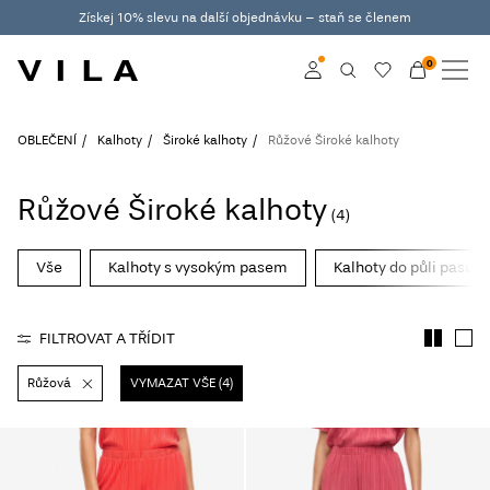
Získej 10% slevu na další objednávku – staň se členem
0
NOVINKY
OBLEČENÍ
Přihlásit se
OBLEČENÍ
Kalhoty
Široké kalhoty
Růžové Široké kalhoty
TRENDY
Become a member
Růžové Široké kalhoty
(4)
Learn more about VILA
VÝPRODEJ
Club
Vše
Kalhoty s vysokým pasem
Kalhoty do půli pasu
ROUGE EDIT
FILTROVAT A TŘÍDIT
Růžová
VYMAZAT VŠE (4)
Přihlásit
se
Any
questions?