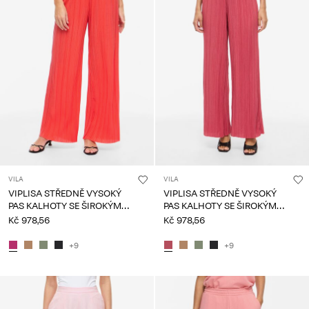
About
Us
Česko
/
čeština
VILA
VILA
VIPLISA STŘEDNĚ VYSOKÝ
VIPLISA STŘEDNĚ VYSOKÝ
PAS KALHOTY SE ŠIROKÝMI
PAS KALHOTY SE ŠIROKÝMI
NOHAVICEMI
NOHAVICEMI
Kč 978,56
Kč 978,56
+9
+9