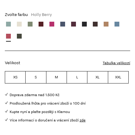
Zvolte farbu
Holly Berry
Velikost
Tabulka velikostí
XS
S
M
L
XL
XXL
Doprava zdarma nad 1.500 Kč
Prodloužená lhůta pro vrácení zboží o 100 dní
Kupte nyní a plaťte později s Klarnou
Více informací o doručení a vrácení zboží
zde