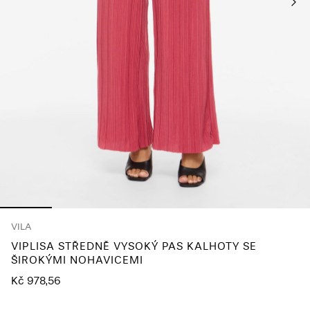
About
Us
Česko
/
čeština
VILA
VIPLISA STŘEDNĚ VYSOKÝ PAS KALHOTY SE
ŠIROKÝMI NOHAVICEMI
Kč 978,56