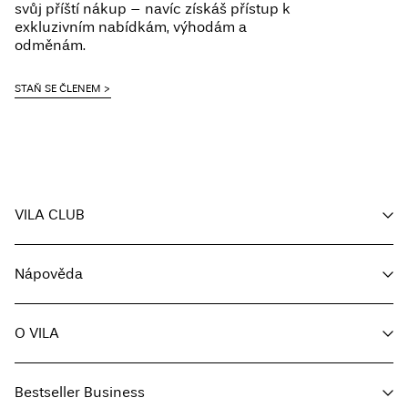
svůj příští nákup – navíc získáš přístup k
exkluzivním nabídkám, výhodám a
odměnám.
STAŇ SE ČLENEM
VILA CLUB
Můj účet
Nápověda
Sledování objednávky
Zákaznický servis
O VILA
Vrátit zde
Možnosti dodání
O nás
Průvodce velikostmi
Bestseller Business
Média