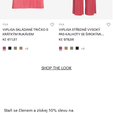
VILA
VILA
VIPLISA SKLÁDANÉ TRIČKO S
VIPLISA STŘEDNĚ VYSOKÝ
KRÁTKÝM RUKÁVEM
PAS KALHOTY SE ŠIROKÝMI
NOHAVICEMI
Kč 611,51
Kč 978,56
+8
+9
SHOP THE LOOK
Staň se členem a získej 10% slevu na