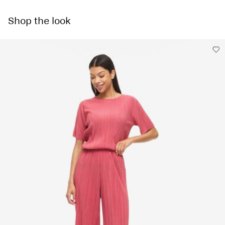
Prát v pračce, poloviční náplň, krátké odstředění, 30 °C
Home Delivery - Packeta
Kč 110,00
Nebělit
Shop the look
Nesušit v sušičce
Free from
Kč 1.500,00
Žehlit na nízkou teplotu. Nejvyšší teplota 100 °C.
Nesušit chemicky
Pick up at Service Point (Packeta)
Kč 110,00
Sušit na šňůře
Možnosti doručení
Vrácení a výměna