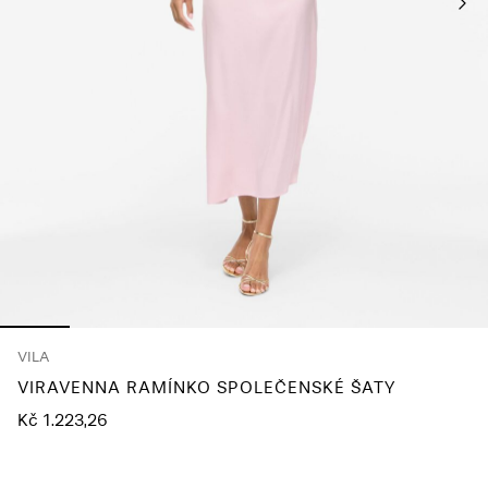
About
Us
Česko
/
čeština
VILA
VIRAVENNA RAMÍNKO SPOLEČENSKÉ ŠATY
Kč 1.223,26