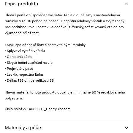
Popis produktu
Hledáš perfektní společenské šaty? Tahle dlouhá šaty s nastavitelnými
ramínky ti zajistí pohodlné nošení. Elegantní rolákový výstřih a zvýrazněný
pas podtrhnou tvou postavu a dodávají ti ženský, sofistikovaný vzhled pro
výjimečné příležitosti.
• Maxi společenské šaty s nastavitelnými ramínky
• Splývavý výstřih vpředu
• Odhalená záda
• Skryté boční zapínání na zip
• Projmuté v pase
• Lesklá, nepružná látka
• Délka: 136 cm ve velikosti 38
Hlavní materiál tohoto produktu obsahuje minimálně 50 % recyklovaného
polyesteru.
Číslo položky
14085601_CherryBlossom
Materiály a péče