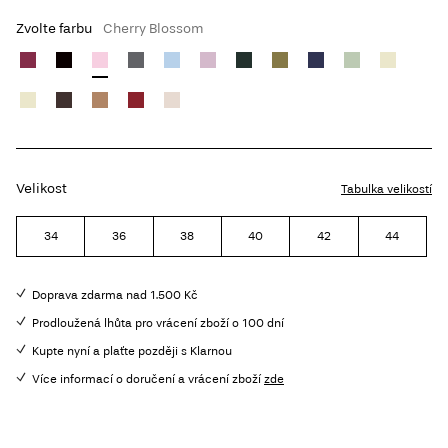
Zvolte farbu
Cherry Blossom
Velikost
Tabulka velikostí
34
36
38
40
42
44
Doprava zdarma nad 1.500 Kč
Prodloužená lhůta pro vrácení zboží o 100 dní
Kupte nyní a plaťte později s Klarnou
Více informací o doručení a vrácení zboží
zde