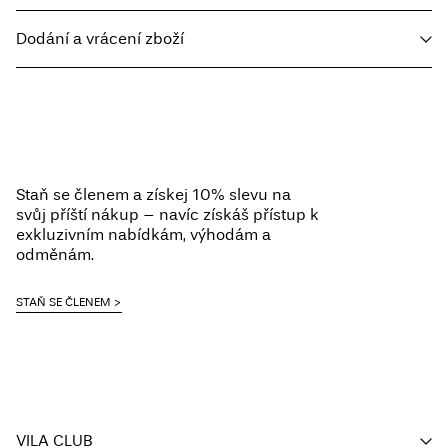
Dodání a vrácení zboží
Prát v pračce, poloviční náplň, krátké odstřeďování, 40 °C
Nebělit
Home Delivery - Packeta
Kč 110,00
Nesušit v sušičce
Free from
Kč 1.500,00
Žehlit na střední teplotu
Chemické čištění (jakýmkoli rozpouštědlem)
Staň se členem a získej 10% slevu na
Sušit na šňůře
svůj příští nákup – navíc získáš přístup k
Pick up at Service Point (Packeta)
Kč 110,00
exkluzivním nabídkám, výhodám a
odměnám.
Možnosti doručení
STAŇ SE ČLENEM
VILA CLUB
Vrácení a výměna