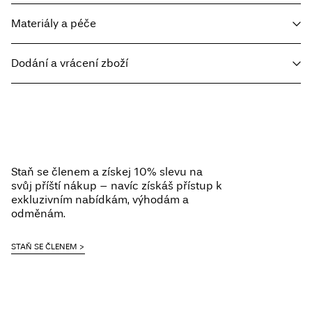
Materiály a péče
Dodání a vrácení zboží
Prát v pračce, poloviční náplň, krátké odstřeďování, 40 °C
Nebělit
Home Delivery - Packeta
Kč 110,00
Nesušit v sušičce
Free from
Kč 1.500,00
Žehlit na střední teplotu
Chemické čištění (jakýmkoli rozpouštědlem)
Staň se členem a získej 10% slevu na
Sušit na šňůře
svůj příští nákup – navíc získáš přístup k
Pick up at Service Point (Packeta)
Kč 110,00
exkluzivním nabídkám, výhodám a
odměnám.
Možnosti doručení
STAŇ SE ČLENEM