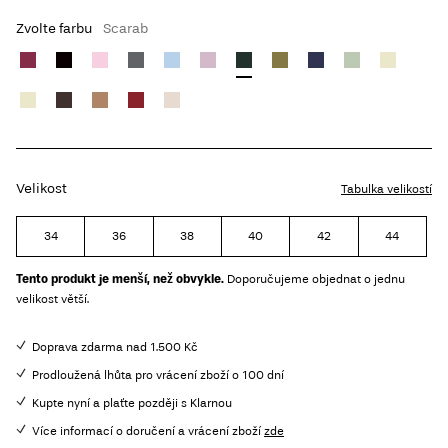
Zvolte farbu
Scarab
Velikost
Tabulka velikostí
34
36
38
40
42
44
Tento produkt je menší, než obvykle.
Doporučujeme objednat o jednu
velikost větší.
Doprava zdarma nad 1.500 Kč
Prodloužená lhůta pro vrácení zboží o 100 dní
Kupte nyní a plaťte později s Klarnou
Více informací o doručení a vrácení zboží
zde