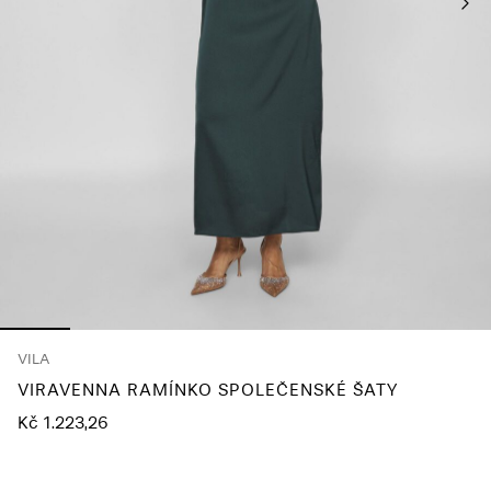
About
Us
Česko
/
čeština
VILA
VIRAVENNA RAMÍNKO SPOLEČENSKÉ ŠATY
Kč 1.223,26