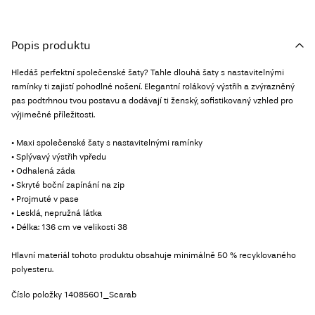
Popis produktu
Hledáš perfektní společenské šaty? Tahle dlouhá šaty s nastavitelnými
ramínky ti zajistí pohodlné nošení. Elegantní rolákový výstřih a zvýrazněný
pas podtrhnou tvou postavu a dodávají ti ženský, sofistikovaný vzhled pro
výjimečné příležitosti.
• Maxi společenské šaty s nastavitelnými ramínky
• Splývavý výstřih vpředu
• Odhalená záda
• Skryté boční zapínání na zip
• Projmuté v pase
• Lesklá, nepružná látka
• Délka: 136 cm ve velikosti 38
Hlavní materiál tohoto produktu obsahuje minimálně 50 % recyklovaného
polyesteru.
Číslo položky
14085601_Scarab