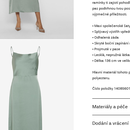
ramínky ti zajistí pohod
pas podtrhnou tvou post
výjimečné příležitosti.
• Maxi společenské šat
• Splývavý výstřih vpřed
• Odhalená záda
• Skryté boční zapínání 
• Projmuté v pase
• Lesklá, nepružná látka
• Délka: 136 cm ve velik
Hlavní materiál tohoto
polyesteru.
Číslo položky
14085601
Materiály a péče
Dodání a vrácení 
Prát v pračce, pol