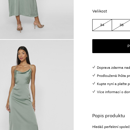
Velikost
34
36
P
Doprava zdarma nad
Prodloužená lhůta pr
Kupte nyní a plaťte p
Více informací o dor
Popis produktu
Hledáš perfektní společ