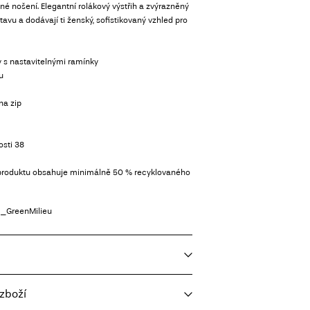
lné nošení. Elegantní rolákový výstřih a zvýrazněný
avu a dodávají ti ženský, sofistikovaný vzhled pro
y s nastavitelnými ramínky
u
na zip
osti 38
 produktu obsahuje minimálně 50 % recyklovaného
_GreenMilieu
zboží
oviční náplň, krátké odstřeďování, 40 °C