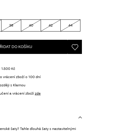
38
40
42
44
ŘIDAT DO KOŠÍKU
 1.500 Kč
o vrácení zboží o 100 dní
ozději s Klarnou
učení a vrácení zboží
zde
enské šaty? Tahle dlouhá šaty s nastavitelnými