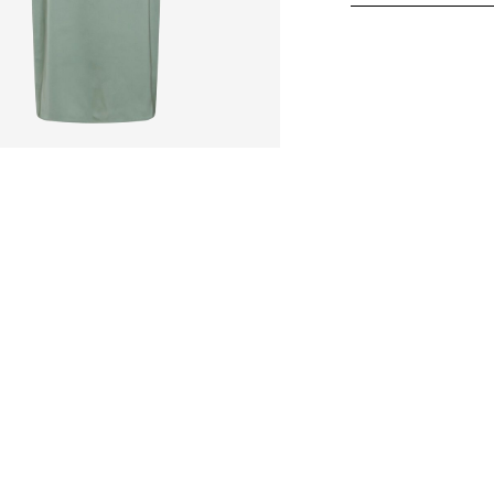
Nebělit
Home Delivery - Pack
Nesušit v sušičce
Free from
Kč 1.500,00
Žehlit na střední 
Chemické čištění
Sušit na šňůře
Pick up at Service Poi